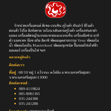
จำหน่ายเครื่องยนต์ ดีเซล-เบนซิน คูโบต้า ยันม่าร์ ฮิโนต้า
ฮอนด้า โปโล สิงห์สยาม รถไถนาเดินตามคูโบต้า เครื่องพ่นยาฆ่า
แมลง เครื่องตัดหญ้าแบบสะพายและแบบเข็น เครื่องมือช่าง มากิ
ต้า แมคเทค บ๊อช สกิล ฮิตาชิ พัดลมอุตสาหกรรม Venz พัดลมไอ
น้ำ พัดลมไอเย็น Masterkool พัดลมทุกชนิด ปั๊มหอยโข่งไฟฟ้า
มอเตอร์ เครื่องปั่นไฟ ฯลฯ
หมวดหมู่สินค้า:
ติดต่อเรา:
ที่อยู่
: 68/10 หมู่ 1 ถ.โรจนะ ต.ไผ่ลิง อ.พระนครศรีอยุธยา
จ.พระนครศรีอยุธยา13000
ติดต่อเซลส์
:
089-4119824
065-8081365
035-244388
035-241288