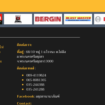
ติดต่อเรา:
จไฟ
ำ
ที่อยู่
: 68/10 หมู่ 1 ถ.โรจนะ ต.ไผ่ลิง
อ.พระนครศรีอยุธยา
าน
จ.พระนครศรีอยุธยา13000
ติดต่อเซลส์
:
089-4119824
065-8081365
035-244388
035-241288
Facebook
: อยุธยานานาภัณฑ์
Contact: