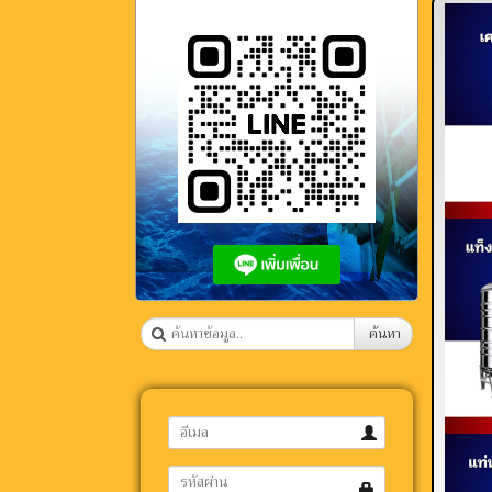
ค้นหา
อีเมล
ลืม