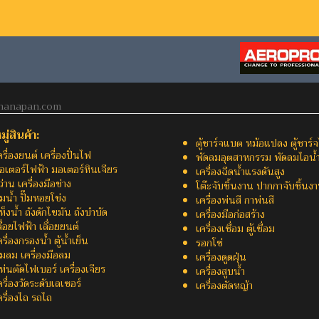
nanapan.com
่สินค้า:
ตู้ชาร์จแบต หม้อแปลง ตู้ชาร์
ครื่องยนต์ เครื่องปั่นไฟ
พัดลมอุตสาหกรรม พัดลมไอน้
อเตอร์ไฟฟ้า มอเตอร์หินเจียร
เครื่องฉีดน้ำแรงดันสูง
ว่าน เครื่องมือช่าง
โต๊ะจับชิ้นงาน ปากกาจับชิ้นง
ั๊มน้ำ ปั๊มหอยโข่ง
เครื่องพ่นสี กาพ่นสี
ท็งน้ำ ถังดักไขมัน ถังบำบัด
เครื่องมือก่อสร้าง
ลื่อยไฟฟ้า เลื่อยยนต์
เครื่องเชื่อม ตู้เชื่อม
ครื่องกรองน้ำ ตู้น้ำเย็น
รอกโซ่
ั๊มลม เครื่องมือลม
เครื่องดูดฝุ่น
ท่นตัดไฟเบอร์ เครื่องเจียร
เครื่องสูบน้ำ
ครื่องวัดระดับเลเซอร์
เครื่องตัดหญ้า
ครื่องไถ รถไถ