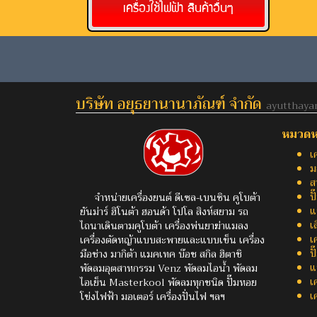
เครื่องใช้ไฟฟ้า สินค้าอื่นๆ
บริษัท อยุธยานานาภัณฑ์ จำกัด
ayutthaya
หมวดหมู
เ
ม
ส
ป
จำหน่ายเครื่องยนต์ ดีเซล-เบนซิน คูโบต้า
แ
ยันม่าร์ ฮิโนต้า ฮอนด้า โปโล สิงห์สยาม รถ
เ
ไถนาเดินตามคูโบต้า เครื่องพ่นยาฆ่าแมลง
เ
เครื่องตัดหญ้าแบบสะพายและแบบเข็น เครื่อง
ป
มือช่าง มากิต้า แมคเทค บ๊อช สกิล ฮิตาชิ
แ
พัดลมอุตสาหกรรม Venz พัดลมไอน้ำ พัดลม
เ
ไอเย็น Masterkool พัดลมทุกชนิด ปั๊มหอย
เ
โข่งไฟฟ้า มอเตอร์ เครื่องปั่นไฟ ฯลฯ