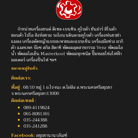
จำหน่ายเครื่องยนต์ ดีเซล-เบนซิน คูโบต้า ยันม่าร์ ฮิโนต้า
ฮอนด้า โปโล สิงห์สยาม รถไถนาเดินตามคูโบต้า เครื่องพ่นยาฆ่า
แมลง เครื่องตัดหญ้าแบบสะพายและแบบเข็น เครื่องมือช่าง มากิ
ต้า แมคเทค บ๊อช สกิล ฮิตาชิ พัดลมอุตสาหกรรม Venz พัดลมไอ
น้ำ พัดลมไอเย็น Masterkool พัดลมทุกชนิด ปั๊มหอยโข่งไฟฟ้า
มอเตอร์ เครื่องปั่นไฟ ฯลฯ
หมวดหมู่สินค้า:
ติดต่อเรา:
ที่อยู่
: 68/10 หมู่ 1 ถ.โรจนะ ต.ไผ่ลิง อ.พระนครศรีอยุธยา
จ.พระนครศรีอยุธยา13000
ติดต่อเซลส์
:
089-4119824
065-8081365
035-244388
035-241288
Facebook
: อยุธยานานาภัณฑ์