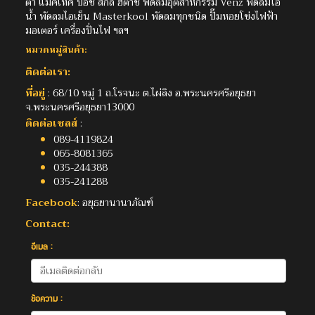
ต้า แมคเทค บ๊อช สกิล ฮิตาชิ พัดลมอุตสาหกรรม Venz พัดลมไอ
น้ำ พัดลมไอเย็น Masterkool พัดลมทุกชนิด ปั๊มหอยโข่งไฟฟ้า
มอเตอร์ เครื่องปั่นไฟ ฯลฯ
หมวดหมู่สินค้า:
ติดต่อเรา:
ที่อยู่
: 68/10 หมู่ 1 ถ.โรจนะ ต.ไผ่ลิง อ.พระนครศรีอยุธยา
จ.พระนครศรีอยุธยา13000
ติดต่อเซลส์
:
089-4119824
065-8081365
035-244388
035-241288
Facebook
: อยุธยานานาภัณฑ์
Contact:
อีเมล :
ข้อความ :