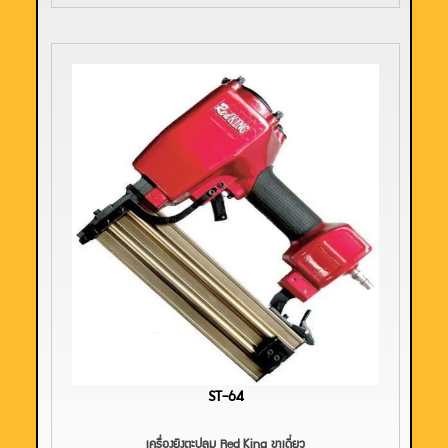
ST-64
เครื่องยิงตะปูลม Red King ขาเดี่ยว