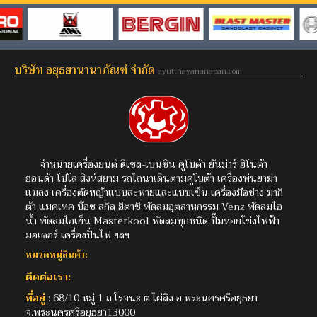
บริษัท อยุธยานานาภัณฑ์ จำกัด
ayutthayananapan.com
จำหน่ายเครื่องยนต์ ดีเซล-เบนซิน คูโบต้า ยันม่าร์ ฮิโนต้า
ฮอนด้า โปโล สิงห์สยาม รถไถนาเดินตามคูโบต้า เครื่องพ่นยาฆ่า
แมลง เครื่องตัดหญ้าแบบสะพายและแบบเข็น เครื่องมือช่าง มากิ
ต้า แมคเทค บ๊อช สกิล ฮิตาชิ พัดลมอุตสาหกรรม Venz พัดลมไอ
น้ำ พัดลมไอเย็น Masterkool พัดลมทุกชนิด ปั๊มหอยโข่งไฟฟ้า
มอเตอร์ เครื่องปั่นไฟ ฯลฯ
หมวดหมู่สินค้า:
ติดต่อเรา:
ที่อยู่
: 68/10 หมู่ 1 ถ.โรจนะ ต.ไผ่ลิง อ.พระนครศรีอยุธยา
จ.พระนครศรีอยุธยา13000